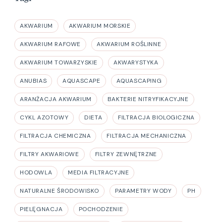
AKWARIUM
AKWARIUM MORSKIE
AKWARIUM RAFOWE
AKWARIUM ROŚLINNE
AKWARIUM TOWARZYSKIE
AKWARYSTYKA
ANUBIAS
AQUASCAPE
AQUASCAPING
ARANŻACJA AKWARIUM
BAKTERIE NITRYFIKACYJNE
CYKL AZOTOWY
DIETA
FILTRACJA BIOLOGICZNA
FILTRACJA CHEMICZNA
FILTRACJA MECHANICZNA
FILTRY AKWARIOWE
FILTRY ZEWNĘTRZNE
HODOWLA
MEDIA FILTRACYJNE
NATURALNE ŚRODOWISKO
PARAMETRY WODY
PH
PIELĘGNACJA
POCHODZENIE