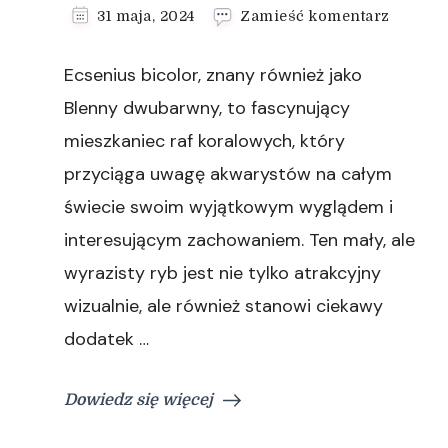
we
31 maja, 2024
Zamieść komentarz
wpisie
Ecseni
Ecsenius bicolor, znany również jako
bicolor
(Blenn
Blenny dwubarwny, to fascynujący
dwubar
mieszkaniec raf koralowych, który
–
właści
przyciąga uwagę akwarystów na całym
i
świecie swoim wyjątkowym wyglądem i
zachow
interesującym zachowaniem. Ten mały, ale
wyrazisty ryb jest nie tylko atrakcyjny
wizualnie, ale również stanowi ciekawy
dodatek …
Dowiedz się więcej